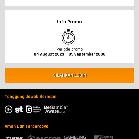
Info Promo
Periode promo
04 August 2023 ~ 05 September 2030
SILAHKAN LOGIN
Tanggung Jawab Bermain
Aman Dan Terpercaya