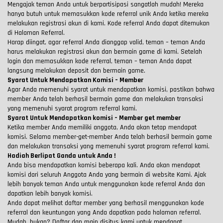
Mengajak teman Anda untuk berpartisipasi sangatlah mudah! Mereka
hanya butuh untuk memasukkan kode referral unik Anda ketika mereka
melakukan registrasi akun di kami. Kode referral Anda dapat ditemukan
di Halaman Referral.
Harap diingat, agar referral Anda dianggap valid, teman – teman Anda
harus melakukan registrasi akun dan bermain game di kami. Setelah
login dan memasukkan kode referral, teman – teman Anda dapat
langsung melakukan deposit dan bermain game.
Syarat Untuk Mendapatkan Komisi – Member
Agar Anda memenuhi syarat untuk mendapatkan komisi, pastikan bahwa
member Anda telah berhasil bermain game dan melakukan transaksi
yang memenuhi syarat program referral kami.
Syarat Untuk Mendapatkan komisi – Member get member
Ketika member Anda memiliki anggota, Anda akan tetap mendapat
komisi. Selama member-get-member Anda telah berhasil bermain game
dan melakukan transaksi yang memenuhi syarat program referral kami.
Hadiah Berlipat Ganda untuk Anda !
Anda bisa mendapatkan komisi beberapa kali. Anda akan mendapat
komisi dari seluruh Anggota Anda yang bermain di website Kami. Ajak
lebih banyak teman Anda untuk menggunakan kode referral Anda dan
dapatkan lebih banyak komisi.
Anda dapat melihat daftar member yang berhasil menggunakan kode
referral dan keuntungan yang Anda dapatkan pada halaman referral.
Mudah, bukan? Daftar dan main disitus kami untuk mendapat