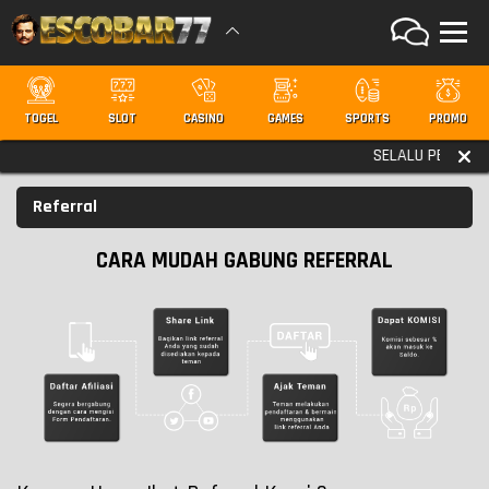
TOGEL
SLOT
CASINO
GAMES
SPORTS
PROMO
SELALU PERIKSA 
Referral
CARA MUDAH GABUNG REFERRAL