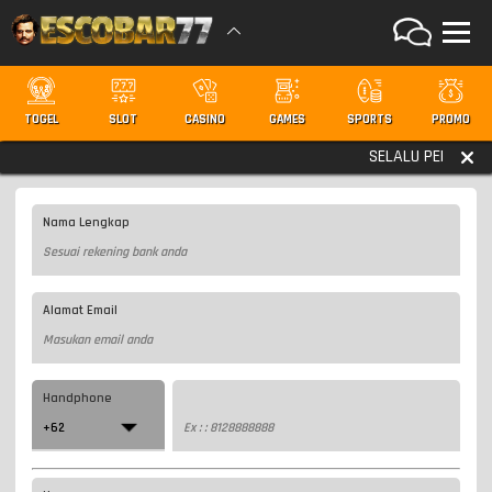
TOGEL
SLOT
CASINO
GAMES
SPORTS
PROMO
SELALU PERIKSA N
Nama Lengkap
Alamat Email
Handphone
+62