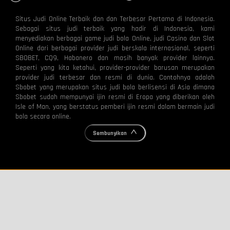
Situs Judi Online Terbaik dan dan Terbesar Pertama di Indonesia.
Sebagai situs judi terbaik yang hadir di Indonesia, kami
menyediakan berbagai game judi bola Online, judi Casino dan Slot
Online dari berbagai provider judi berskala internasional, seperti
SBOBET, CQ9, Habanero dan masih banyak provider lainnya.
Seperti yang kita ketahui, provider-provider barusan merupakan
provider judi terbesar dan resmi di dunia. Contohnya adalah
Sbobet yang merupakan situs judi bola berlisensi di Asia dimana
Sbobet sudah mempunyai ijin resmi di Eropa yang diberikan oleh
Isle of Man, yang berstatus pemberi ijin resmi dalam bermain judi
bola secara online.
Sembunyikan