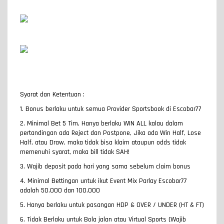
Syarat dan Ketentuan :
1. Bonus berlaku untuk semua Provider Sportsbook di Escobar77
2. Minimal Bet 5 Tim, Hanya berlaku WIN ALL kalau dalam
pertandingan ada Reject dan Postpone, Jika ada Win Half, Lose
Half, atau Draw, maka tidak bisa klaim ataupun odds tidak
memenuhi syarat, maka bill tidak SAH!
3. Wajib deposit pada hari yang sama sebelum claim bonus
4. Minimal Bettingan untuk ikut Event Mix Parlay Escobar77
adalah 50.000 dan 100.000
5. Hanya berlaku untuk pasangan HDP & OVER / UNDER (HT & FT)
6. Tidak Berlaku untuk Bola jalan atau Virtual Sports (Wajib