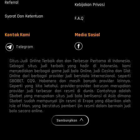
Referral
Kebijakan Privasi
Syarat Dan Ketentuan
F.A.Q
Kontak Kami
Media Sosial
Telegram
Situs Judi Online Terbaik dan dan Terbesar Pertama di Indonesia.
Sebagai situs judi terbaik yang hadir di Indonesia, kami
menyediakan berbagai game judi bola Online, judi Casino dan Slot
Online dari berbagai provider judi berskala internasional, seperti
SBOBET, CQ9, Habanero dan masih banyak provider lainnya.
Seperti yang kita ketahui, provider-provider barusan merupakan
provider judi terbesar dan resmi di dunia. Contohnya adalah
Sbobet yang merupakan situs judi bola berlisensi di Asia dimana
Sbobet sudah mempunyai ijin resmi di Eropa yang diberikan oleh
Isle of Man, yang berstatus pemberi ijin resmi dalam bermain judi
bola secara online.
Sembunyikan