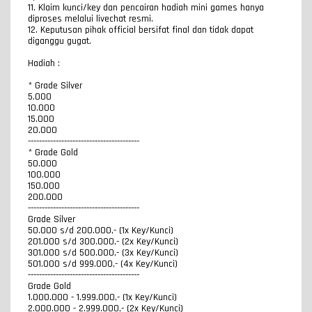
11. Klaim kunci/key dan pencairan hadiah mini games hanya
diproses melalui livechat resmi.
12. Keputusan pihak official bersifat final dan tidak dapat
diganggu gugat.
Hadiah :
* Grade Silver
5.000
10.000
15.000
20.000
----------------------------------------
* Grade Gold
50.000
100.000
150.000
200.000
----------------------------------------
Grade Silver
50.000 s/d 200.000,- (1x Key/Kunci)
201.000 s/d 300.000,- (2x Key/Kunci)
301.000 s/d 500.000,- (3x Key/Kunci)
501.000 s/d 999.000,- (4x Key/Kunci)
----------------------------------------
Grade Gold
1.000.000 - 1.999.000,- (1x Key/Kunci)
2.000.000 - 2.999.000,- (2x Key/Kunci)