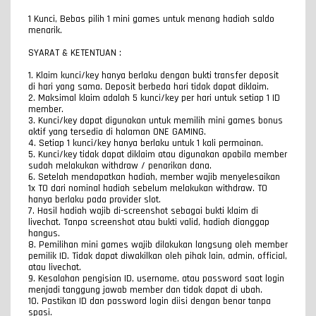
1 Kunci, Bebas pilih 1 mini games untuk menang hadiah saldo
menarik.
SYARAT & KETENTUAN :
1. Klaim kunci/key hanya berlaku dengan bukti transfer deposit
di hari yang sama. Deposit berbeda hari tidak dapat diklaim.
2. Maksimal klaim adalah 5 kunci/key per hari untuk setiap 1 ID
member.
3. Kunci/key dapat digunakan untuk memilih mini games bonus
aktif yang tersedia di halaman ONE GAMING.
4. Setiap 1 kunci/key hanya berlaku untuk 1 kali permainan.
5. Kunci/key tidak dapat diklaim atau digunakan apabila member
sudah melakukan withdraw / penarikan dana.
6. Setelah mendapatkan hadiah, member wajib menyelesaikan
1x TO dari nominal hadiah sebelum melakukan withdraw. TO
hanya berlaku pada provider slot.
7. Hasil hadiah wajib di-screenshot sebagai bukti klaim di
livechat. Tanpa screenshot atau bukti valid, hadiah dianggap
hangus.
8. Pemilihan mini games wajib dilakukan langsung oleh member
pemilik ID. Tidak dapat diwakilkan oleh pihak lain, admin, official,
atau livechat.
9. Kesalahan pengisian ID, username, atau password saat login
menjadi tanggung jawab member dan tidak dapat di ubah.
10. Pastikan ID dan password login diisi dengan benar tanpa
spasi.