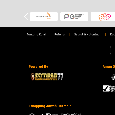
Tentang Kami
Referral
Syarat & Ketentuan
Keb
Powered By
Aman D
Tanggung Jawab Bermain