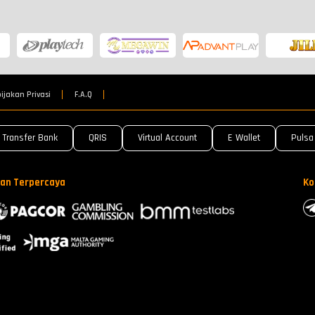
ijakan Privasi
F.A.Q
Transfer Bank
QRIS
Virtual Account
E Wallet
Pulsa
an Terpercaya
Ko