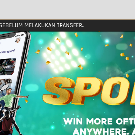
Inggris
(EN)
China
(ZH)
LUM MELAKUKAN TRANSFER..
Cambodia
(KM)
Indonesia
(ID)
Thailand
(TH)
Vietnam
(VI)