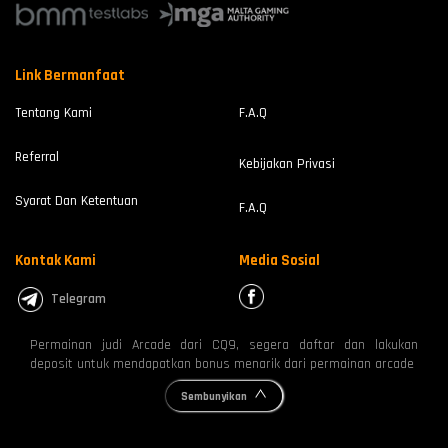
Link Bermanfaat
Tentang Kami
F.A.Q
Referral
Kebijakan Privasi
Syarat Dan Ketentuan
F.A.Q
Kontak Kami
Media Sosial
Telegram
Permainan judi Arcade dari CQ9, segera daftar dan lakukan
deposit untuk mendapatkan bonus menarik dari permainan arcade
Sembunyikan