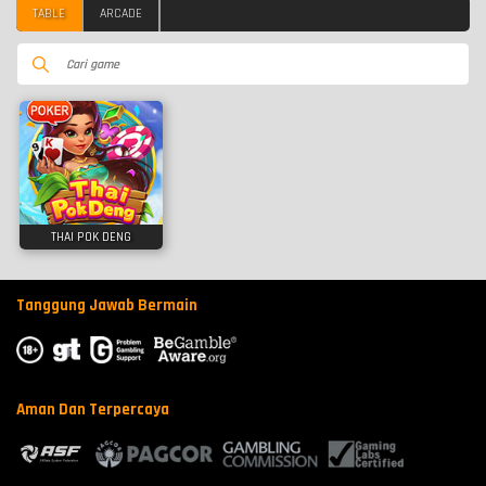
TABLE
ARCADE
THAI POK DENG
Tanggung Jawab Bermain
Aman Dan Terpercaya