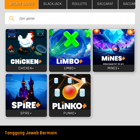
ARCADE GAMES
BLACKJACK
ROULETTE
BACCARAT
BACCARAT
CHICKEN+
LIMBO+
MINES+
SPIRE+
PLINKO+
Tanggung Jawab Bermain