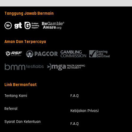
Tanggung Jawab Bermain
Aman Dan Terpercaya
Link Bermanfaat
Tentang Kami
F.A.Q
Referral
Kebijakan Privasi
Syarat Dan Ketentuan
F.A.Q