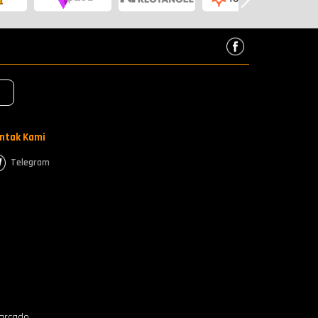
ntak Kami
Telegram
 arcade