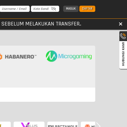
MASUK
DAFTAR
SEBELUM MELAKUKAN TRANSFER..