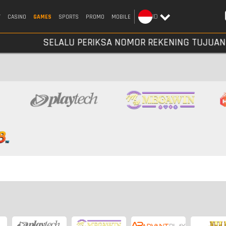
ID
T
CASINO
GAMES
SPORTS
PROMO
MOBILE
Inggris
(EN)
SELALU PERIKSA NOMOR REKENING TUJUAN 
China
(ZH)
Cambodia
(KM)
Indonesia
(ID)
Thailand
(TH)
Vietnam
(VI)