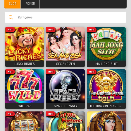
SLOT
POKER
HOT
HOT
HOT
LUCKY RICHES
SEX AND ZEN
MAHJONG SLOT
HOT
HOT
HOT
WILD 777
SPACE ODYSSEY
THE DRAGON PEARL GOLD
HOT
HOT