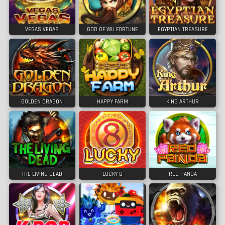
VEGAS VEGAS
GOD OF WU FORTUNE
EGYPTIAN TREASURE
GOLDEN DRAGON
HAPPY FARM
KING ARTHUR
THE LIVING DEAD
LUCKY 8
RED PANDA