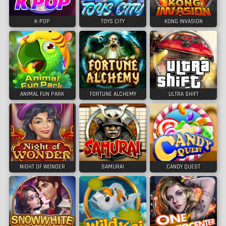
K-POP
TOYS CITY
KONG INVASION
ANIMAL FUN PARK
FORTUNE ALCHEMY
ULTRA SHIFT
NIGHT OF WONDER
SAMURAI
CANDY QUEST