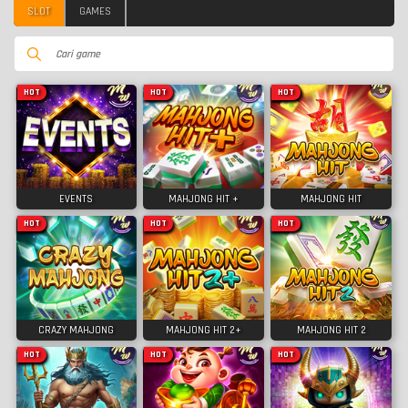
SLOT
GAMES
HOT
HOT
HOT
EVENTS
MAHJONG HIT +
MAHJONG HIT
HOT
HOT
HOT
CRAZY MAHJONG
MAHJONG HIT 2+
MAHJONG HIT 2
HOT
HOT
HOT