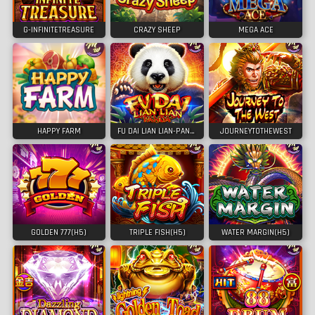
G-INFINITETREASURE
CRAZY SHEEP
MEGA ACE
HAPPY FARM
FU DAI LIAN LIAN-PANDA
JOURNEYTOTHEWEST
GOLDEN 777(H5)
TRIPLE FISH(H5)
WATER MARGIN(H5)