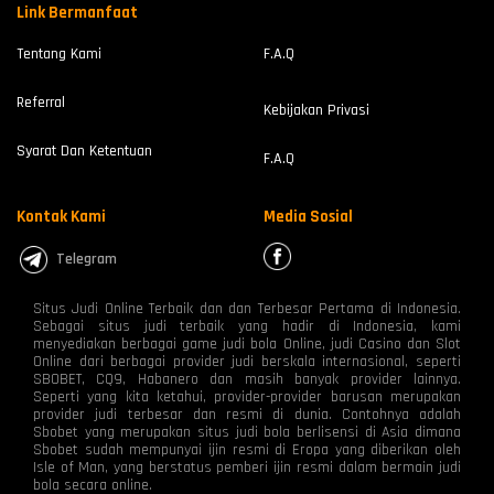
Link Bermanfaat
Tentang Kami
F.A.Q
Referral
Kebijakan Privasi
Syarat Dan Ketentuan
F.A.Q
Kontak Kami
Media Sosial
Telegram
Situs Judi Online Terbaik dan dan Terbesar Pertama di Indonesia.
Sebagai situs judi terbaik yang hadir di Indonesia, kami
menyediakan berbagai game judi bola Online, judi Casino dan Slot
Online dari berbagai provider judi berskala internasional, seperti
SBOBET, CQ9, Habanero dan masih banyak provider lainnya.
Seperti yang kita ketahui, provider-provider barusan merupakan
provider judi terbesar dan resmi di dunia. Contohnya adalah
Sbobet yang merupakan situs judi bola berlisensi di Asia dimana
Sbobet sudah mempunyai ijin resmi di Eropa yang diberikan oleh
Isle of Man, yang berstatus pemberi ijin resmi dalam bermain judi
bola secara online.