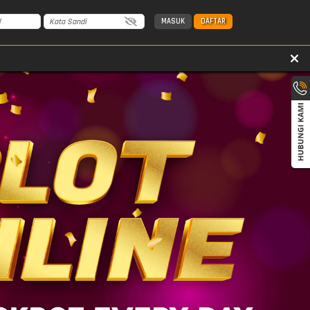
MASUK
DAFTAR