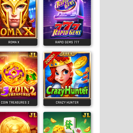
ROMA X
RAPID GEMS 777
 COIN TREASURES 2
CRAZY HUNTER