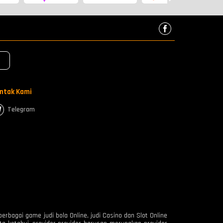
ntak Kami
Telegram
erbagai game judi bola Online, judi Casino dan Slot Online