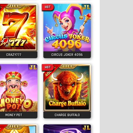
HOT
CRAZY777
CIRCUS JOKER 4096
HOT
MONEY POT
CHARGE BUFFALO