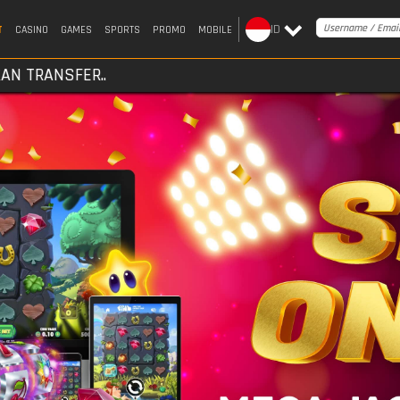
ID
T
CASINO
GAMES
SPORTS
PROMO
MOBILE
Inggris
(EN)
R..
China
(ZH)
Cambodia
(KM)
Indonesia
(ID)
Thailand
(TH)
Vietnam
(VI)