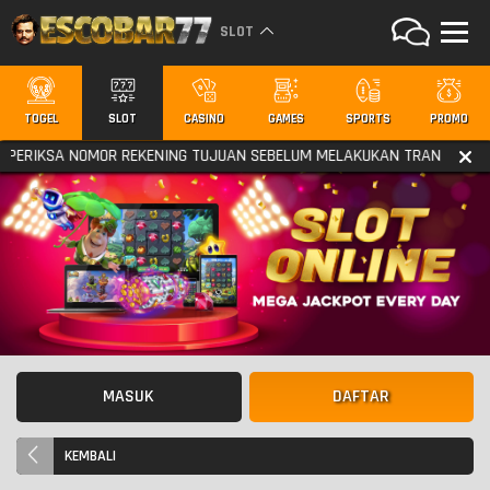
SLOT
TOGEL
SLOT
CASINO
GAMES
SPORTS
PROMO
PERIKSA NOMOR REKENING TUJUAN SEBELUM MELAKUKAN TRANSFER..
MASUK
DAFTAR
KEMBALI