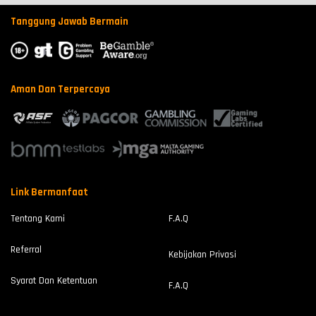
Tanggung Jawab Bermain
Aman Dan Terpercaya
Link Bermanfaat
Tentang Kami
F.A.Q
Referral
Kebijakan Privasi
Syarat Dan Ketentuan
F.A.Q